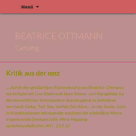
Zum Inhalt springen
Menü
BEATRICE OTTMANN
Gesang
Kritik aus der nmz
„…durch den großartigen Stimmeinsatz von Beatrice Ottmann,
die im Spiel mit Live-Elektronik klare Stimm- und Klangbilder für
die menschlichen Kernaspekte überzeugend zu definieren
verstand: Liebe, Tod, Sex, Verfall, Das Böse … in mir, Seele, Gott.
In Kombinationen miteinander weckten die schließlich Worte
inspirierende Denkanstöße: Mind-Mapping
sprachmusikalischer Art.“
23.5.12