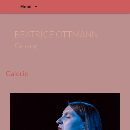
Menü
BEATRICE OTTMANN
Gesang
Galerie